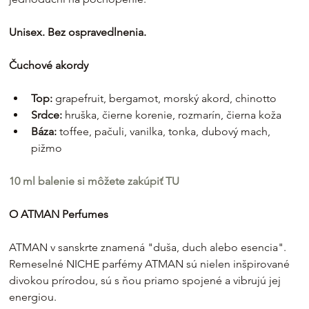
Unisex. Bez ospravedlnenia.
Čuchové akordy
Top:
 grapefruit, bergamot, morský akord, chinotto
Srdce: 
hruška, čierne korenie, rozmarín, čierna koža
Báza:
 toffee, pačuli, vanilka, tonka, dubový mach, 
pižmo
10 ml balenie si môžete zakúpiť TU
O ATMAN Perfumes
ATMAN v sanskrte znamená "duša, duch alebo esencia". 
Remeselné NICHE parfémy ATMAN sú nielen inšpirované 
divokou prírodou, sú s ňou priamo spojené a vibrujú jej 
energiou.