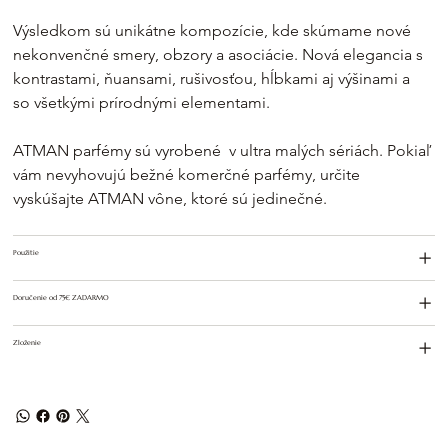
Výsledkom sú unikátne kompozície, kde skúmame nové 
nekonvenčné smery, obzory a asociácie. Nová elegancia s 
kontrastami, ňuansami, rušivosťou, hĺbkami aj výšinami a 
so všetkými prírodnými elementami.
ATMAN parfémy sú vyrobené  v ultra malých sériách. Pokiaľ 
vám nevyhovujú bežné komerčné parfémy, určite 
vyskúšajte ATMAN vône, ktoré sú jedinečné. 
Použitie
Doručenie od 75€ ZADARMO
Zloženie