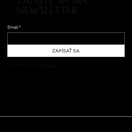
ZAPÍŠTE SA NA
NEWSLETTER
Email
*
ZAPÍSAŤ SA
Odoslaním súhlasíte so spracovaním
osobných údajov
.