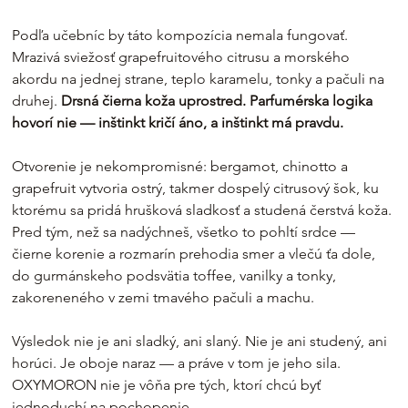
Podľa učebníc by táto kompozícia nemala fungovať. 
Mrazivá sviežosť grapefruitového citrusu a morského 
akordu na jednej strane, teplo karamelu, tonky a pačuli na 
druhej. 
Drsná čierna koža uprostred.
Parfumérska logika 
hovorí nie — inštinkt kričí áno, a inštinkt má pravdu.
Otvorenie je nekompromisné: bergamot, chinotto a 
grapefruit vytvoria ostrý, takmer dospelý citrusový šok, ku 
ktorému sa pridá hrušková sladkosť a studená čerstvá koža. 
Pred tým, než sa nadýchneš, všetko to pohltí srdce — 
čierne korenie a rozmarín prehodia smer a vlečú ťa dole, 
do gurmánskeho podsvätia toffee, vanilky a tonky, 
zakoreneného v zemi tmavého pačuli a machu.
Výsledok nie je ani sladký, ani slaný. Nie je ani studený, ani 
horúci. Je oboje naraz — a práve v tom je jeho sila. 
OXYMORON nie je vôňa pre tých, ktorí chcú byť 
jednoduchí na pochopenie.