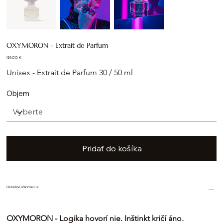
OXYMORON - Extrait de Parfum
Cena
129,00 €
Unisex - Extrait de Parfum 30 / 50 ml
Objem
Pridať do košíka
Detailné informácie
OXYMORON - Logika hovorí nie. Inštinkt kričí áno.