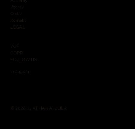
Parfémy
Vzorky
O nás
Kontakt
LEGAL
VOP
GDPR
FOLLOW US
Instagram
© 2026 by ATMAN ATELIER.