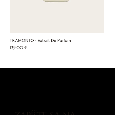
TRAMONTO - Extrait De Parfum
SOLE 
Cena
Cena
129,00 €
129,