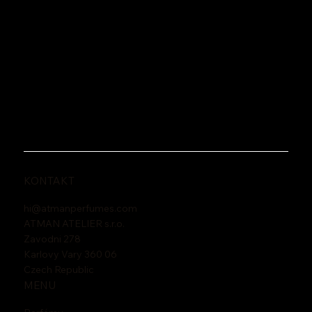
KONTAKT
hi@atmanperfumes.com
ATMAN ATELIER s.r.o.
Zavodni 278
Karlovy Vary 360 06
Czech Republic
MENU